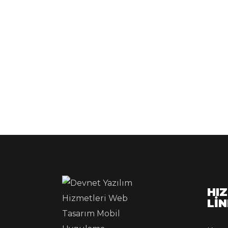
HIZ
Lİ