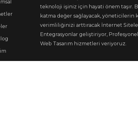
msal
teknoloji işiniz için hayati önem taşır
etler
katma değer sağlayacak, yöneticilerin 
verimliliğinizi arttıracak İnternet Site
ler
Entegrasyonlar geliştiriyor, Profesyone
 log
Web Tasarım hizmetleri veriyoruz.
şim
ye