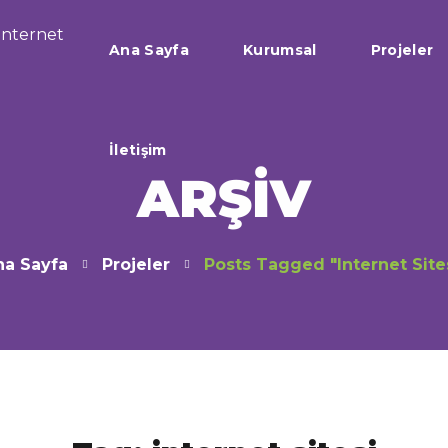
Ana Sayfa
İletişim
Kurumsal
Projeler
İletişim
ARŞIV
na Sayfa
Projeler
Posts Tagged "internet Site