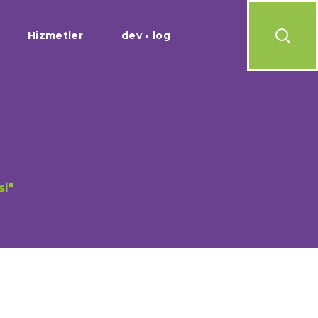
Hizmetler
dev • log
si"