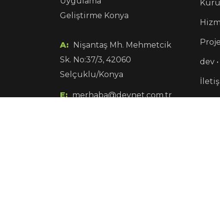
Kuru
Hizm
Proje
A:
Nişantaş Mh. Mehmetcik
Sk. No:37/3, 42060
dev •
Selçuklu/Konya
İleti
E:
merhaba@devnet.com.tr
Kün
P:
0850 840 1 960
Copyright © 2021 Devnet / All Rights Reserved.