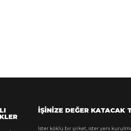
LI
İŞINIZE DEĞER KATACAK 
NKLER
İster köklü bir şirket, ister yeni kuru