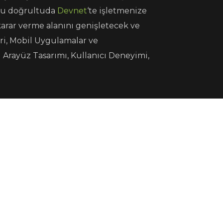
. Bu doğrultuda
Devnet
‘te işletmenize
karar verme alanını genişletecek ve
leri, Mobil Uygulamalar ve
l Arayüz Tasarımı, Kullanıcı Deneyimi,