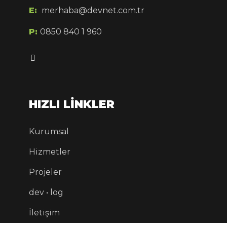
E:
merhaba@devnet.com.tr
P:
0850 840 1 960
HIZLI LİNKLER
Kurumsal
Hizmetler
Projeler
dev • log
İletişim