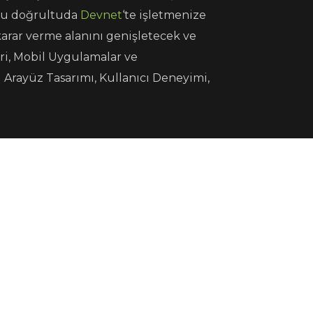
. Bu doğrultuda
Devnet
‘te işletmenize
karar verme alanını genişletecek ve
leri, Mobil Uygulamalar ve
l Arayüz Tasarımı, Kullanıcı Deneyimi,