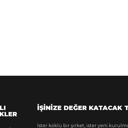
LI
İŞINIZE DEĞER KATACAK 
NKLER
İster köklü bir şirket, ister yeni kuru