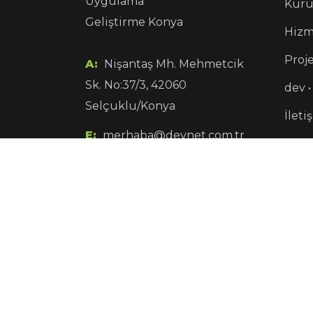
Kuru
Hizm
Proje
A:
Nişantaş Mh. Mehmetcik
Sk. No:37/3, 42060
dev •
Selçuklu/Konya
İleti
E:
merhaba@devnet.com.tr
Kün
P:
0850 840 1 960
Copyright © 2021 Devnet / All Rights Reserved.