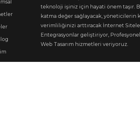
msal
teknoloji işiniz için hayati önem taşır
etler
katma değer sağlayacak, yöneticilerin 
verimliliğinizi arttıracak İnternet Site
ler
Entegrasyonlar geliştiriyor, Profesyone
 log
Web Tasarım hizmetleri veriyoruz.
şim
ye