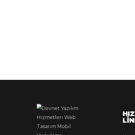
HIZ
Lİ