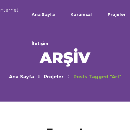
Ana Sayfa
İletişim
Kurumsal
Projeler
İletişim
ARŞIV
Ana Sayfa
Projeler
Posts Tagged "art"