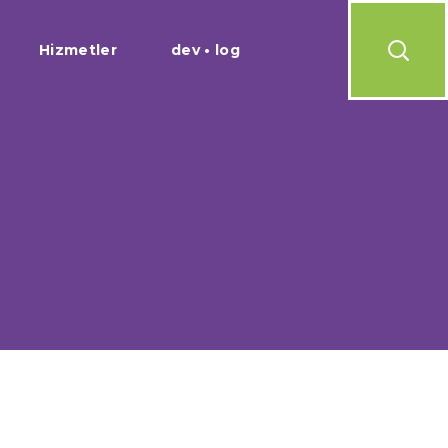
Hizmetler
dev • log