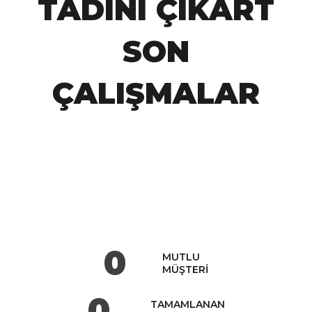
TADINI ÇIKART
SON
ÇALIŞMALAR
0
MUTLU
MÜŞTERI
0
TAMAMLANAN