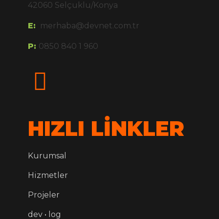
42060 Selçuklu/Konya
E:
merhaba@devnet.com.tr
P:
0850 840 1 960
HIZLI LİNKLER
Kurumsal
Hizmetler
Projeler
dev • log