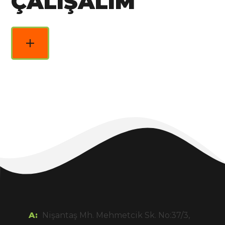
ÇALIŞALIM
A:
Nişantaş Mh. Mehmetcik Sk. No:37/3,